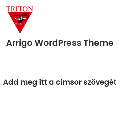
TRITON SECURITY
A
r
r
i
g
o
W
o
r
d
P
r
e
s
s
T
h
e
m
e
Add meg itt a címsor szövegét